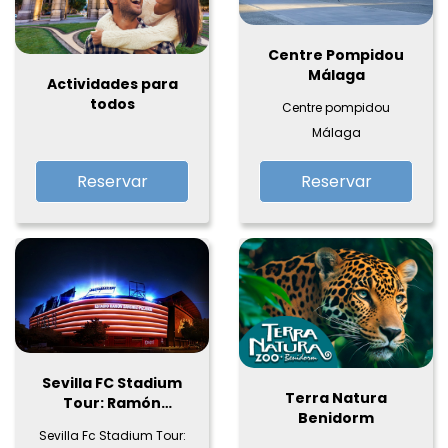
Centre Pompidou
Málaga
Actividades para
todos
Centre pompidou
Málaga
Reservar
Reservar
Sevilla FC Stadium
Terra Natura
Tour: Ramón
Benidorm
Sánchez-Pizjuán
Sevilla Fc Stadium Tour: