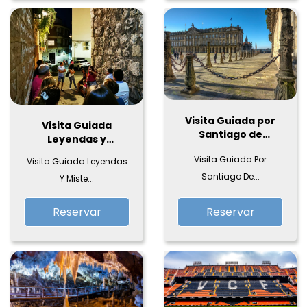
Visita Guiada por
Visita Guiada
Santiago de
Leyendas y
Compostela y
Misterios en Jaén
Visita Guiada Por
Degustación de
Visita Guiada Leyendas
Tapas
Santiago De...
Y Miste...
Reservar
Reservar