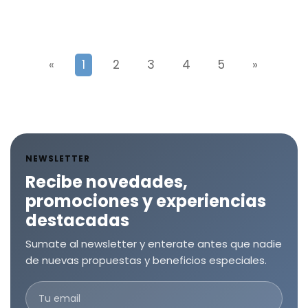
«
1
2
3
4
5
»
NEWSLETTER
Recibe novedades,
promociones y experiencias
destacadas
Sumate al newsletter y enterate antes que nadie
de nuevas propuestas y beneficios especiales.