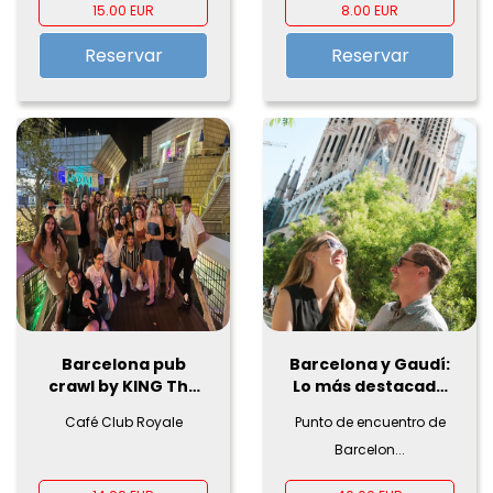
15.00 EUR
8.00 EUR
Reservar
Reservar
Barcelona pub
Barcelona y Gaudí:
crawl by KING The
Lo más destacado
Best Party Tour
en eBike
Café Club Royale
Punto de encuentro de
Barcelon...