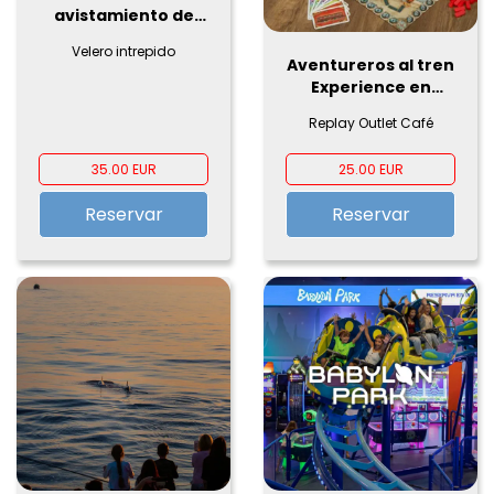
avistamiento de
delfines en la bahía
Velero intrepido
de Estepona
Aventureros al tren
Experience en
Replay
Replay Outlet Café
35.00 EUR
25.00 EUR
Reservar
Reservar