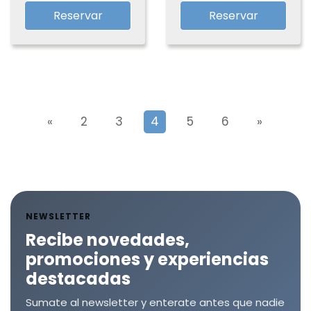
Reservar
Reservar
«
2
3
4
5
6
»
NEWSLETTER
Recibe novedades,
promociones y experiencias
destacadas
Sumate al newsletter y enterate antes que nadie