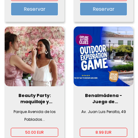
Reservar
Reservar
Beauty Party:
Benalmádena -
maquillaje y
Juego de
peluquería
exploración al aire
Parque Avenida de los
Av. Juan Luis Peralta, 49
libre
Poblados...
50.00 EUR
8.99 EUR