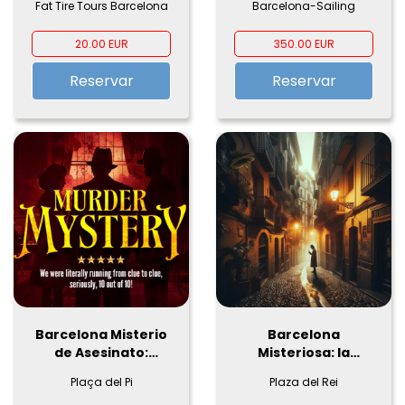
Fat Tire Tours Barcelona
Barcelona-Sailing
de Lujo - 2 Horas
Especiales al
20.00 EUR
350.00 EUR
Atardecer
Reservar
Reservar
Barcelona Misterio
Barcelona
de Asesinato:
Misteriosa: la
¡Resuelve el caso!
aventura urbana
Plaça del Pi
Plaza del Rei
que desafiará tu