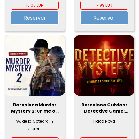
ingenio
10.00 EUR
7.99 EUR
Reservar
Reservar
Barcelona Murder
Barcelona Outdoor
Mystery 2: Crime on
Detective Game:
Date Night!
The Secret Society
Av. de la Catedral, 9,
Plaça Nova
Files
Ciutat...