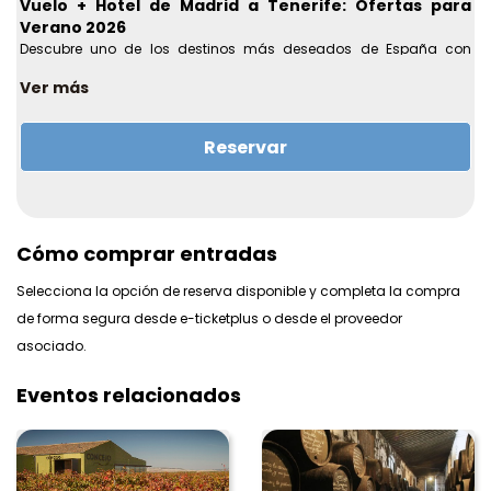
Vuelo + Hotel de Madrid a Tenerife: Ofertas para
Verano 2026
Descubre uno de los destinos más deseados de España con
nuestras mejores ofertas de
vuelo + hotel de Madrid a Tenerife
Ver más
para este verano 2026. Playas volcánicas, clima perfecto todo el
año y paisajes únicos convierten a Tenerife en el lugar ideal para
unas vacaciones inolvidables.
Reservar
Reserva ahora tu viaje completo desde Madrid y disfruta de la
comodidad de tener
vuelos y alojamiento incluidos al mejor
precio
, sin complicaciones.
Cómo comprar entradas
Selecciona la opción de reserva disponible y completa la compra
de forma segura desde e-ticketplus o desde el proveedor
asociado.
Eventos relacionados