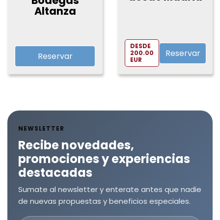
Bodegas
Altanza
DESDE
Reservar
200.00
Reservar
EUR
NEWSLETTER
Recibe novedades,
promociones y experiencias
destacadas
Sumate al newsletter y enterate antes que nadie
de nuevas propuestas y beneficios especiales.