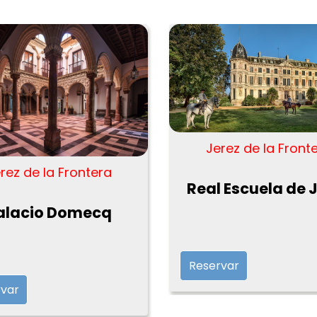
Jerez de la Front
rez de la Frontera
Real Escuela de 
alacio Domecq
Reservar
var