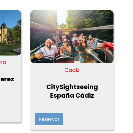
era
Cádiz
Jerez
›
CitySightseeing
España Cádiz
Reservar