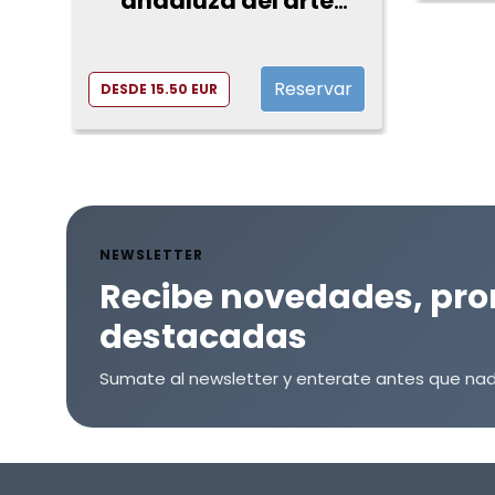
andaluza del arte
ecuestre: Visita
completa
Reservar
DESDE 15.50 EUR
NEWSLETTER
Recibe novedades, pro
destacadas
Sumate al newsletter y enterate antes que nad