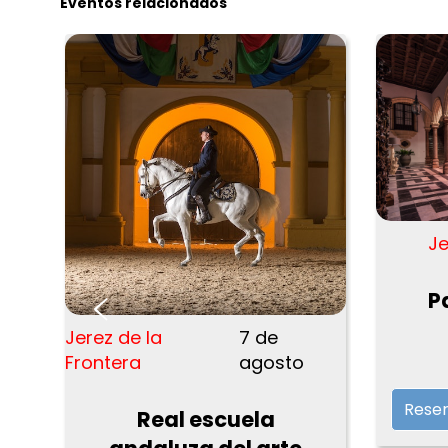
Eventos relacionados
Je
‹
P
Jerez de la
7 de
Frontera
agosto
Reser
Real escuela