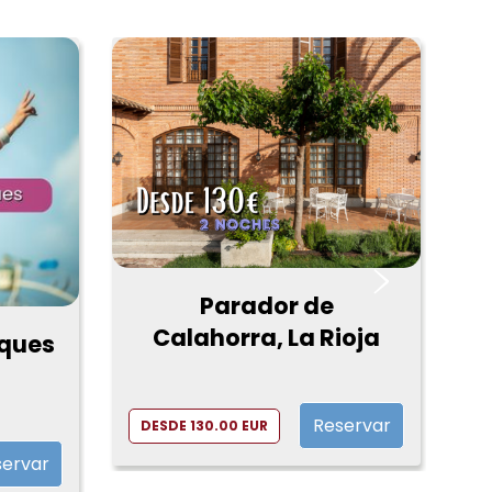
›
Parador de
Calahorra, La Rioja
ques
Reservar
DESDE 130.00 EUR
D
servar