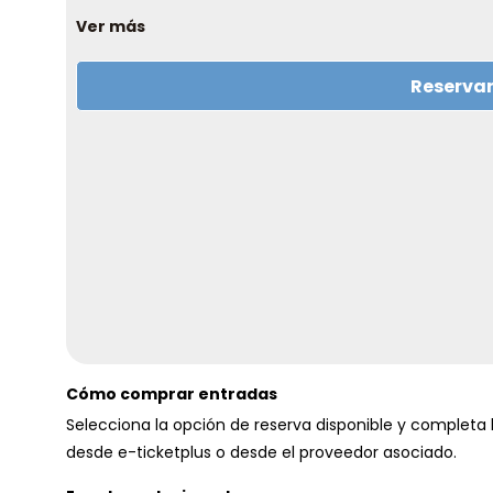
una amplia oferta de
balnearios, centros welln
Ver más
desconectar.
Reserva
Cómo comprar entradas
Selecciona la opción de reserva disponible y complet
desde e-ticketplus o desde el proveedor asociado.