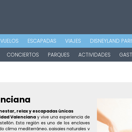
VUELOS
ESCAPADAS
VIAJES
DISNEYLAND PARI
CONCIERTOS
PARQUES
ACTIVIDADES
GAS
enciana
nestar, relax y escapadas únicas
idad Valenciana
y vive una experiencia de
stellón. Esta región es uno de los enclaves
o clima mediterráneo, paisajes naturales y