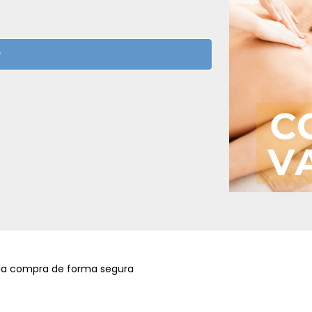
ess y alojamientos con spa
ideales para
r
a la compra de forma segura