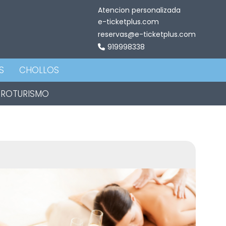
Atencion personalizada
e-ticketplus.com
reservas@e-ticketplus.com
919998338
S
CHOLLOS
TROTURISMO