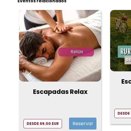
Eventos relacionados
‹
Es
a
Escapadas Relax
r
DESDE 
Reservar
DESDE 69.00 EUR