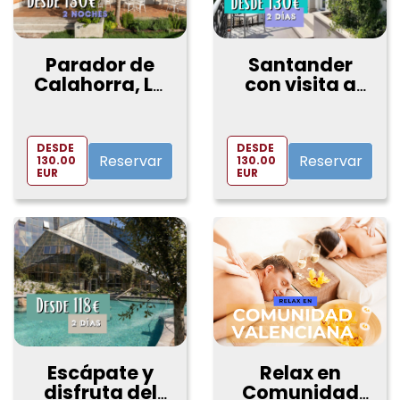
Parador de
Santander
Calahorra, La
con visita a
Rioja
las Cuevas de
Altamira y
Santillana del
DESDE
DESDE
Mar
Reservar
Reservar
130.00
130.00
EUR
EUR
Escápate y
Relax en
disfruta del
Comunidad