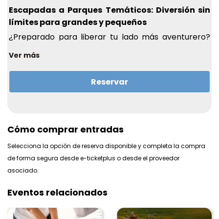
Escapadas a Parques Temáticos: Diversión sin
límites para grandes y pequeños
¿Preparado para liberar tu lado más aventurero?
Las
Escapadas a Parques Temáticos
son una
Ver más
fórmula infalible para vivir emociones intensas, risas
contagiosas y recuerdos imborrables en familia, en
Reservar
pareja o con amigos. Son el punto de encuentro
entre fantasía, adrenalina y diversión sin horarios.
¿Qué hace únicas estas escapadas?
Acceso a los mejores parques temáticos, acuáticos
Cómo comprar entradas
o de atracciones del país y del mundo.
Selecciona la opción de reserva disponible y completa la compra
Estancias en hoteles temáticos o cercanos, con
de forma segura desde e-ticketplus o desde el proveedor
traslados y ventajas exclusivas.
asociado.
Paquetes a medida que combinan entradas,
alojamiento y experiencias VIP.
Eventos relacionados
Actividades complementarias: espectáculos en
vivo, zonas interactivas y gastronomía para todos