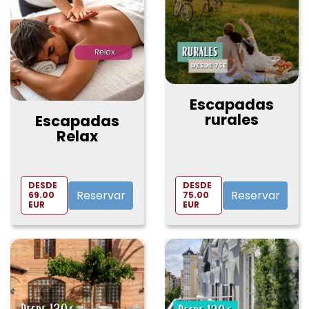
los gustos.
Un mundo donde todo es posible
Desde
montañas rusas de vértigo hasta mundos de
cuento, cada parque ofrece una experiencia distinta
y mágica. Perfecto para escapadas de fin de
semana, vacaciones escolares o celebraciones
Escapadas
especiales.
rurales
Escapadas
Haz las maletas… y no olvides la emoción
La
Relax
aventura te espera justo al otro lado de la puerta.
¿Listos para subir al próximo viaje lleno de magia?
DESDE
DESDE
Reservar
Reservar
69.00
75.00
EUR
EUR