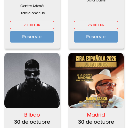
Sala Oasis
Tradicionàrius,
Centre Artesà
Barcelona 2026
Tradicionàrius
23.00 EUR
26.00 EUR
Reservar
Reservar
Bilbao
Madrid
30 de octubre
30 de octubre