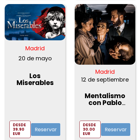
Madrid
20 de mayo
Madrid
Los
12 de septiembre
Miserables
Mentalismo
con Pablo
Raijenstein en
el Museo de
Cera de
DESDE
DESDE
Madrid
Reservar
Reservar
39.90
30.00
EUR
EUR