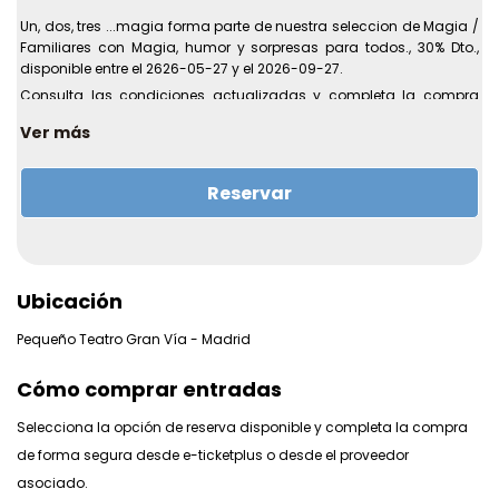
Un, dos, tres ...magia forma parte de nuestra seleccion de Magia /
Familiares con Magia, humor y sorpresas para todos., 30% Dto.,
disponible entre el 2626-05-27 y el 2026-09-27.
Consulta las condiciones actualizadas y completa la compra
desde el enlace del proveedor.
Ver más
Detalle:
Magia, humor y sorpresas para todos.
Promocion:
30% Dto.
Reservar
Zona:
Madrid.
Tipo de experiencia:
Magia.
Categoria especifica:
Magia / Familiares.
Disponible desde:
2626-05-27.
Ubicación
Disponible hasta:
2026-09-27.
Fecha de inicio:
2026-09-05.
Pequeño Teatro Gran Vía - Madrid
Fecha de finalizacion:
2026-09-27.
Cómo comprar entradas
Selecciona la opción de reserva disponible y completa la compra
de forma segura desde e-ticketplus o desde el proveedor
asociado.