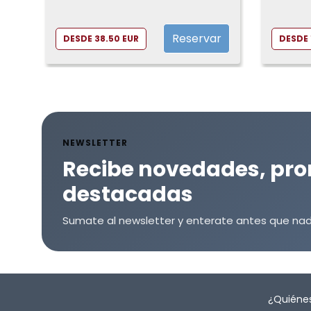
Taberna La Bola
Reservar
DESDE 38.50 EUR
DESDE 
NEWSLETTER
Recibe novedades, pro
destacadas
Sumate al newsletter y enterate antes que nad
¿Quiéne