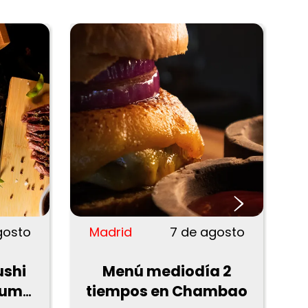
›
gosto
Madrid
7 de agosto
ushi
Menú mediodía 2
Sumo
tiempos en Chambao
D