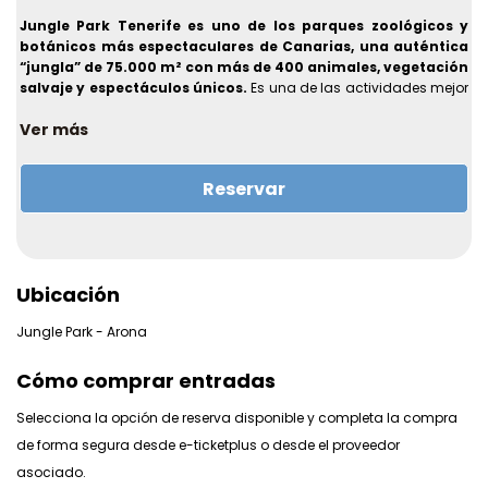
Jungle Park Tenerife es uno de los parques zoológicos y
botánicos más espectaculares de Canarias, una auténtica
“jungla” de 75.000 m² con más de 400 animales, vegetación
salvaje y espectáculos únicos.
Es una de las actividades mejor
valoradas para familias y visitantes en el sur de la isla,
Ver más
especialmente cerca de Arona y Chayofa.
Reservar
Ubicación
Jungle Park - Arona
Cómo comprar entradas
Selecciona la opción de reserva disponible y completa la compra
de forma segura desde e-ticketplus o desde el proveedor
asociado.