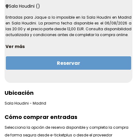
Sala Houdini ()
Entradas para Jaque a lo imposible en la Sala Houdini en Madrid
en Sala Houdini. La proxima fecha disponible es el 06/08/2026 a
las 20:00 y el precio parte desde 12,00 EUR. Consulta disponibilidad
actualizada y condiciones antes de completar la compra online.
Recinto:
Sala Houdini
Ver más
Direccion:
Calle de García Luna, 13, Madrid
Ciudad:
Madrid
Reservar
Primera fecha disponible:
06/08/2026 a las 20:00
Ultima fecha disponible:
28/11/2026 a las 00:00
Precio desde:
12,00 EUR
Mas informacion sobre la experiencia
Ubicación
???? ¡Regala esta experiencia a tus seres queridos! Haz clic aquí
para ver nuestra tarjeta de regalo. Qué vas a disfrutar ✨ El show de
Sala Houdini - Madrid
magia más divertido y alucinante ???? En la sala principal de
Houdini, reservada para grandes actuaciones ???? Podrás
Cómo comprar entradas
disfrutar de la carta de bebidas y su famoso cóctel Houdini
Información ???? Fecha y hora: selecciona la fecha y hora que
Selecciona la opción de reserva disponible y completa la compra
quieras directamente en el selector de entradas ???? Lugar: Sala
de forma segura desde e-ticketplus o desde el proveedor
Houdini, Madrid ???? Edad: mayores de 18 años ⏳ Duración: 75