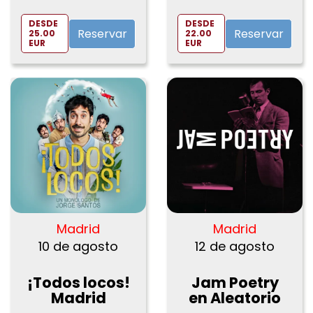
CaixaBank
Príncipe Pío
DESDE
DESDE
de Madrid
Reservar
Reservar
25.00
22.00
EUR
EUR
Madrid
Madrid
10 de agosto
12 de agosto
¡Todos locos!
Jam Poetry
Madrid
en Aleatorio