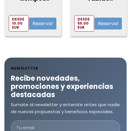
modernos en
Flamenco 1911
Soho Club
+ 2 Bebidas de
Teatro
Bienvenida
DESDE
DESDE
Reservar
Reservar
10.00
55.00
EUR
EUR
NEWSLETTER
Recibe novedades,
promociones y experiencias
destacadas
Sumate al newsletter y enterate antes que nadie
de nuevas propuestas y beneficios especiales.