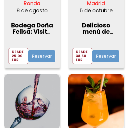
Ronda
Madrid
8 de agosto
5 de octubre
Bodega Doña
Delicioso
Felisa: Visita
menú de
guiada y cata
cocido
de vinos o
madrileño en
comida
Taberna La
DESDE
DESDE
Bola
Reservar
Reservar
25.00
38.50
EUR
EUR