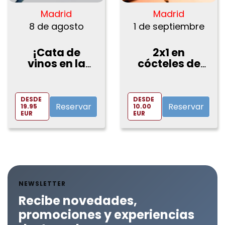
Madrid
Madrid
8 de agosto
1 de septiembre
¡Cata de
2x1 en
vinos en la
cócteles de
Plaza mayor!
Chaman
Spirits en
VinoPremier
DESDE
DESDE
Reservar
Reservar
19.95
10.00
EUR
EUR
NEWSLETTER
Recibe novedades,
promociones y experiencias