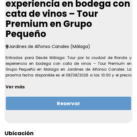
experiencia en bodega con
cata de vinos – Tour
Premium en Grupo
Pequeño
Jardines de Alfonso Canales (Málaga)
Entradas para Desde Málaga: Tour por la ciudad de Ronda y
experiencia en bodega con cata de vinos – Tour Premium en
Grupo Pequeño en Malaga en Jardines de Alfonso Canales. La
proxima fecha disponible es el 08/08/2026 a las 10:00 y el precio
parte desde 79,99 EUR. Consulta disponibilidad actualizada y
Ver más
condiciones antes de completar la compra online.
Recinto:
Jardines de Alfonso Canales
Direccion:
Málaga
Reservar
Ciudad:
Malaga
Primera fecha disponible:
08/08/2026 a las 10:00
Ultima fecha disponible:
26/09/2026 a las 00:00
Ubicación
Precio desde:
79,99 EUR