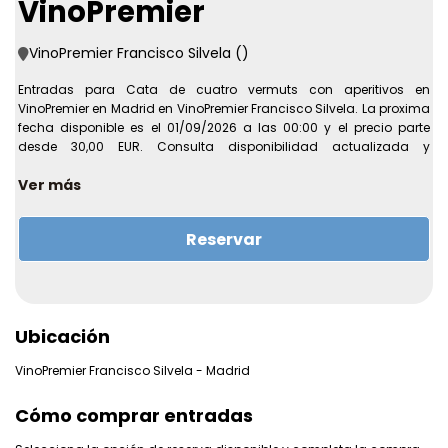
VinoPremier
VinoPremier Francisco Silvela ()
Entradas para Cata de cuatro vermuts con aperitivos en
VinoPremier en Madrid en VinoPremier Francisco Silvela. La proxima
fecha disponible es el 01/09/2026 a las 00:00 y el precio parte
desde 30,00 EUR. Consulta disponibilidad actualizada y
condiciones antes de completar la compra online.
Ver más
Recinto:
VinoPremier Francisco Silvela
Direccion:
Calle de Francisco Silvela, 25
Reservar
Ciudad:
Madrid
Primera fecha disponible:
01/09/2026 a las 00:00
Ultima fecha disponible:
01/12/2027 a las 00:00
Precio desde:
30,00 EUR
Ubicación
Mas informacion sobre la experiencia
???? ¡Regala esta experiencia a tus seres queridos! Haz clic aquí
VinoPremier Francisco Silvela - Madrid
para ver nuestra tarjeta de regalo. Cata de vermut en VinoPremier
???? Cata de 4 vermuts + aperitivos para 1 persona Qué vas a
Cómo comprar entradas
disfrutar ???? Una experiencia gastronómica de calidad en la
acogedora vinoteca VinoPremier ???? Una acogedora vinoteca en