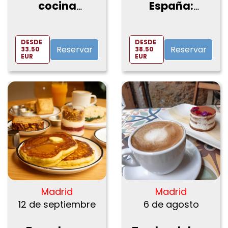
cocina
España:
asiática en
Brunch con
Genko
las mejores
Restaurante
vistas de
DESDE
DESDE
Madrid
Reservar
Reservar
33.50
38.50
EUR
EUR
Madrid
Madrid
12 de septiembre
6 de agosto