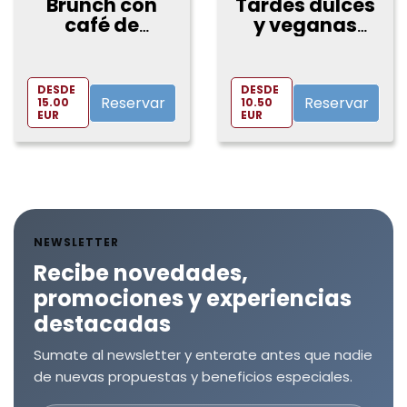
Brunch con
Tardes dulces
café de
y veganas
especialidad
para 2 en
en 9 Lives
Vega Luna
DESDE
DESDE
Reservar
Reservar
15.00
10.50
EUR
EUR
NEWSLETTER
Recibe novedades,
promociones y experiencias
destacadas
Sumate al newsletter y enterate antes que nadie
de nuevas propuestas y beneficios especiales.