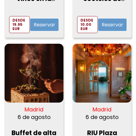
Plaza mayor!
Chaman
Spirits en
VinoPremier
DESDE
DESDE
Reservar
Reservar
19.95
10.00
EUR
EUR
Madrid
Madrid
6 de agosto
6 de agosto
Buffet de alta
RIU Plaza