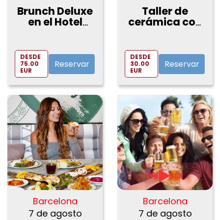
Brunch Deluxe
Taller de
en el Hotel
cerámica con
Intercontinen
vino en
tal 5*
Barcelona
DESDE
DESDE
Reservar
Reservar
75.00
30.00
EUR
EUR
Barcelona
Barcelona
7 de agosto
7 de agosto