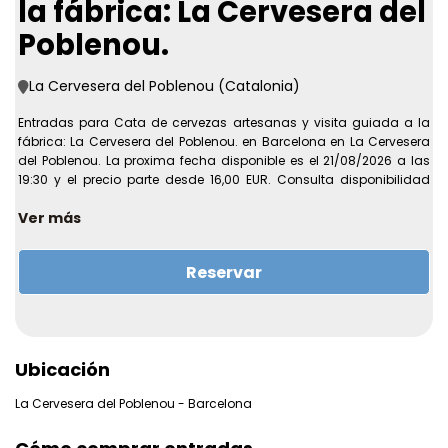
la fábrica: La Cervesera del
Poblenou.
La Cervesera del Poblenou (Catalonia)
Entradas para Cata de cervezas artesanas y visita guiada a la
fábrica: La Cervesera del Poblenou. en Barcelona en La Cervesera
del Poblenou. La proxima fecha disponible es el 21/08/2026 a las
19:30 y el precio parte desde 16,00 EUR. Consulta disponibilidad
actualizada y condiciones antes de completar la compra online.
Ver más
Recinto:
La Cervesera del Poblenou
Direccion:
Passatge de Ratés, 13, Barcelona
Reservar
Ciudad:
Barcelona
Primera fecha disponible:
21/08/2026 a las 19:30
Ultima fecha disponible:
16/10/2026 a las 00:00
Precio desde:
16,00 EUR
Ubicación
Mas informacion sobre la experiencia
⭐ Vive una experiencia cervecera completa con la Cata de
La Cervesera del Poblenou - Barcelona
cervezas artesanas y visita guiada a la fábrica en La Cervesera
del Poblenou, Barcelona. Qué vas a disfrutar ???? Cata de 3