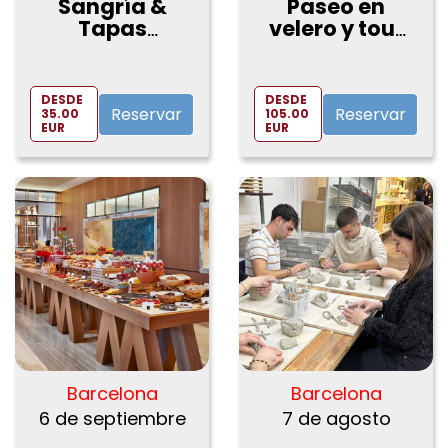
Sangría &
Paseo en
Tapas
velero y tour
"Sagrada
de vino de
Familia"
Alella
DESDE
DESDE
Reservar
Reservar
35.00
105.00
EUR
EUR
Barcelona
Barcelona
6 de septiembre
7 de agosto