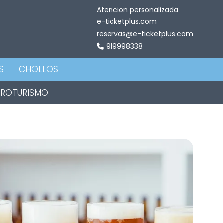
Atencion personalizada
e-ticketplus.com
reservas@e-ticketplus.com
919998338
S
CHOLLOS
TROTURISMO