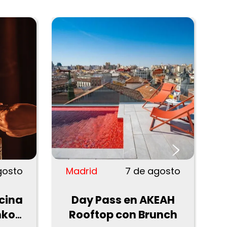
›
gosto
Madrid
7 de agosto
ocina
Day Pass en AKEAH
nko
Rooftop con Brunch
D