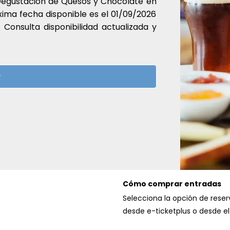
Degustación de Quesos y Chocolate en
xima fecha disponible es el 01/09/2026
 Consulta disponibilidad actualizada y
ne.
r
:00
0
ridos! Haz clic aquí para ver nuestra
s + Degustación de Quesos y Chocolate
 degustación de quesos y chocolates
periencia gastronómica de calidad ????
Cómo comprar entradas
???? Una deliciosa cata de 6 cervezas
Selecciona la opción de rese
ñar la experiencia Información ????
desde e-ticketplus o desde e
Lugar: VinoPremier, Madrid ???? Edad: