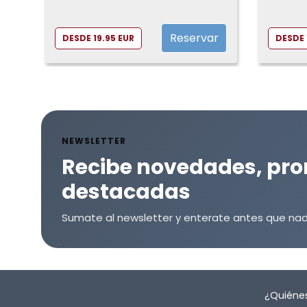
Reservar
DESDE 19.95 EUR
DESDE 
NEWSLETTER
Recibe novedades, pro
destacadas
Sumate al newsletter y enterate antes que nad
¿Quiéne