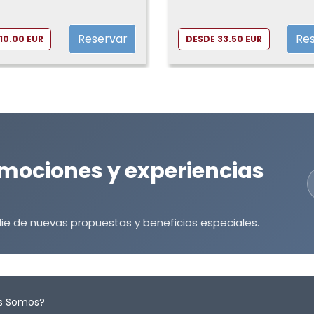
VinoPremier
Restaurante
Reservar
Re
10.00 EUR
DESDE 33.50 EUR
mociones y experiencias
ie de nuevas propuestas y beneficios especiales.
s Somos?