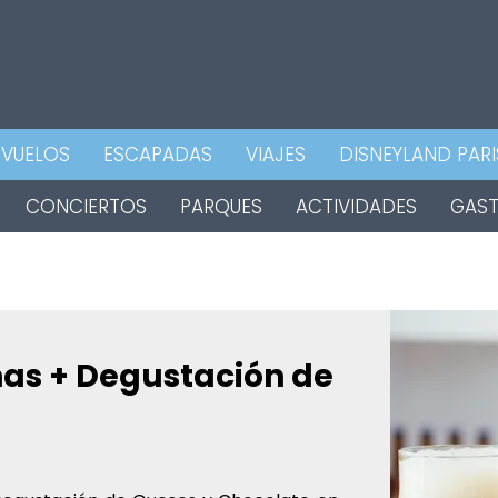
VUELOS
ESCAPADAS
VIAJES
DISNEYLAND PARI
CONCIERTOS
PARQUES
ACTIVIDADES
GAS
as + Degustación de