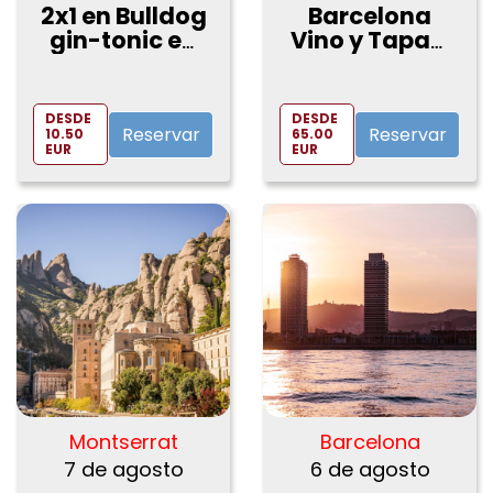
2x1 en Bulldog
Barcelona
gin-tonic en
Vino y Tapas:
Bosc de les
Tour guiado
Fades
en bici
eléctrica
DESDE
DESDE
Reservar
Reservar
10.50
65.00
EUR
EUR
Montserrat
Barcelona
7 de agosto
6 de agosto