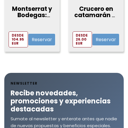
Montserrat y
Crucero en
Bodegas:
catamarán al
Tour ida y
atardecer
vuelta + Cata
con
de vino con
espectáculo
DESDE
DESDE
comida trad...
en vivo
Reservar
Reservar
104.95
26.00
EUR
EUR
NEWSLETTER
Recibe novedades,
promociones y experiencias
destacadas
Sumate al newsletter y enterate antes que nadie
de nuevas propuestas y beneficios especiales.