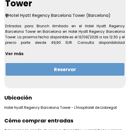
Tower
Hotel Hyatt Regency Barcelona Tower (Barcelona)
Entradas para Brunch ilimitado en el Hotel Hyatt Regency
Barcelona Tower en Barcelona en Hotel Hyatt Regency Barcelona
Tower. La proxima fecha disponible es el 13/09/2026 a las 12:30 y el
precio parte desde 49,90 EUR. Consulta disponibilidad
actualizada y condiciones antes de completar la compra online.
Ver más
Recinto:
Hotel Hyatt Regency Barcelona Tower
Direccion:
Avinguda de la Granvia de l’Hospitalet,
Reservar
144
Ciudad:
Barcelona
Primera fecha disponible:
13/09/2026 a las 12:30
Ultima fecha disponible:
13/12/2026 a las 00:00
Ubicación
Precio desde:
49,90 EUR
Mas informacion sobre la experiencia
Hotel Hyatt Regency Barcelona Tower - L'Hospitalet de Llobregat
???? ¡Regala esta experiencia a tus seres queridos! Haz clic aquí
para ver nuestra tarjeta de regalo. ???? Ven a disfrutar del Lifestyle
Cómo comprar entradas
Brunch que celebra cada domingo el Restaurante Terrum del hotel
Hyatt Regency Barcelona Tower. Una auténtica experiencia