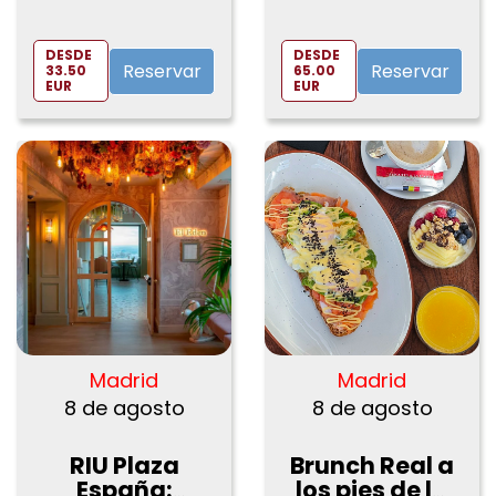
asiática en
Rooftop con
Genko
Brunch
Restaurante
DESDE
DESDE
Reservar
Reservar
33.50
65.00
EUR
EUR
Madrid
Madrid
8 de agosto
8 de agosto
RIU Plaza
Brunch Real a
España:
los pies de la