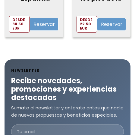
Brunch con
catedral de
las mejores
La Almudena
vistas de
DESDE
DESDE
Madrid
Reservar
Reservar
38.50
22.50
EUR
EUR
NEWSLETTER
Recibe novedades,
promociones y experiencias
destacadas
Sumate al newsletter y enterate antes que nadie
de nuevas propuestas y beneficios especiales.