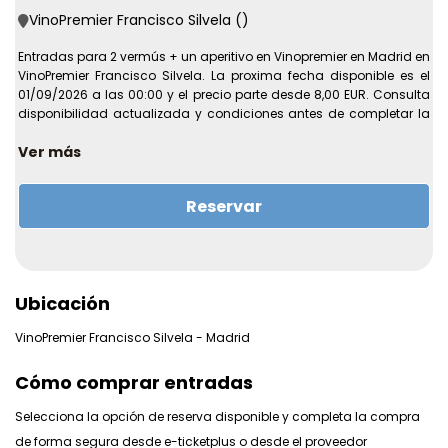
VinoPremier Francisco Silvela ()
Entradas para 2 vermús + un aperitivo en Vinopremier en Madrid en
VinoPremier Francisco Silvela. La proxima fecha disponible es el
01/09/2026 a las 00:00 y el precio parte desde 8,00 EUR. Consulta
disponibilidad actualizada y condiciones antes de completar la
compra online.
Ver más
Recinto:
VinoPremier Francisco Silvela
Direccion:
Calle de Francisco Silvela, 25
Reservar
Ciudad:
Madrid
Primera fecha disponible:
01/09/2026 a las 00:00
Ultima fecha disponible:
31/05/2028 a las 00:00
Precio desde:
8,00 EUR
Ubicación
Mas informacion sobre la experiencia
???? ¡Regala esta experiencia a tus seres queridos! Haz clic aquí
VinoPremier Francisco Silvela - Madrid
para ver nuestra tarjeta de regalo. Menú 2 vermús + un aperitivo en
Vinopremier, Madrid ???? 2 vermús + 2 aperitivos para 1 persona
Cómo comprar entradas
Información ???? Fecha y hora: selecciona la fecha y hora que
quieras directamente en el selector de entradas ???? Lugar:
Selecciona la opción de reserva disponible y completa la compra
Vinopremier, Madrid ???? Edad: mayores de 18 años ❗ El
de forma segura desde e-ticketplus o desde el proveedor
establecimiento estará cerrado del 5 al 22 de agosto, ambos