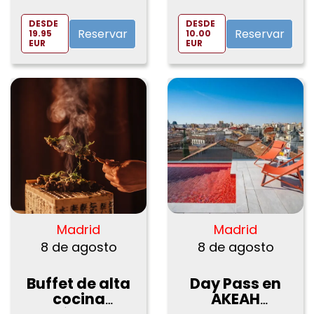
Spirits en
VinoPremier
DESDE
DESDE
Reservar
Reservar
19.95
10.00
EUR
EUR
Madrid
Madrid
8 de agosto
8 de agosto
Buffet de alta
Day Pass en
cocina
AKEAH