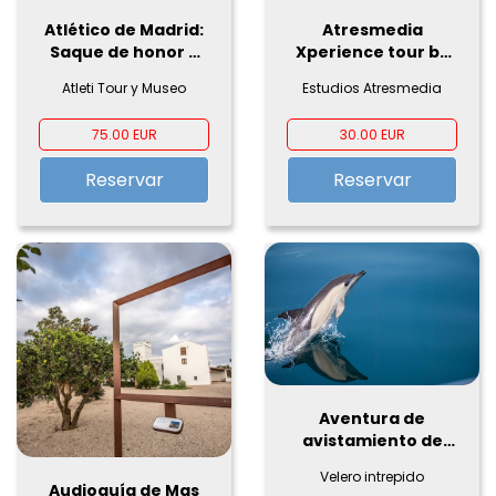
Atlético de Madrid:
Atresmedia
Saque de honor +
Xperience tour by
Tour por el estadio
Samsung
Atleti Tour y Museo
Estudios Atresmedia
y Museo
75.00 EUR
30.00 EUR
Reservar
Reservar
Aventura de
avistamiento de
delfines en la bahía
Velero intrepido
de Estepona
Audioguía de Mas