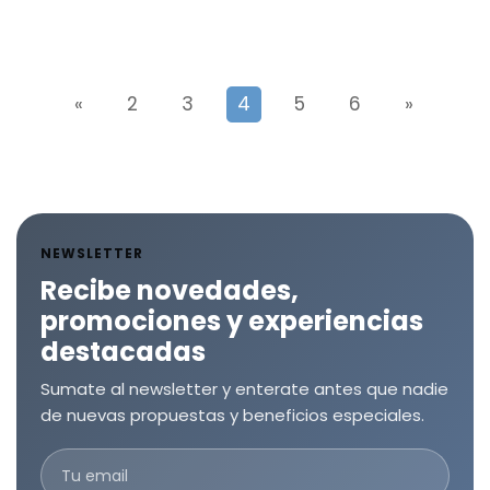
«
2
3
4
5
6
»
NEWSLETTER
Recibe novedades,
promociones y experiencias
destacadas
Sumate al newsletter y enterate antes que nadie
de nuevas propuestas y beneficios especiales.