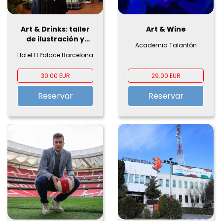
Art & Drinks: taller
Art & Wine
de ilustración y
Academia Talantón
cócteles en el Hotel
Hotel El Palace Barcelona
El Palace Barcelona
30.00 EUR
29.00 EUR
Reservar
Reservar