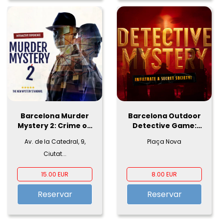
Barcelona Murder
Barcelona Outdoor
Mystery 2: Crime on
Detective Game:
Date Night!
The Secret Society
Av. de la Catedral, 9,
Plaça Nova
Files
Ciutat...
15.00 EUR
8.00 EUR
Reservar
Reservar