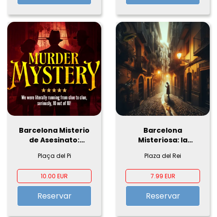
Barcelona Misterio
Barcelona
de Asesinato:
Misteriosa: la
¡Resuelve el caso!
aventura urbana
Plaça del Pi
Plaza del Rei
que desafiará tu
ingenio
10.00 EUR
7.99 EUR
Reservar
Reservar