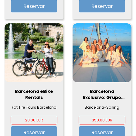
Reservar
Reservar
Barcelona eBike
Barcelona
Rentals
Exclusivo: Grupo
Privado en Velero
Fat Tire Tours Barcelona
Barcelona-Sailing
de Lujo - 2 Horas
Especiales al
20.00 EUR
350.00 EUR
Atardecer
Reservar
Reservar