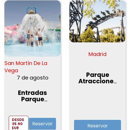
Madrid
San Martín De La
Vega
Parque
7 de agosto
Atracciones
Madrid
Entradas
Parque
Warner Beach
Madrid
DESDE
Reservar
35.90
Reservar
EUR