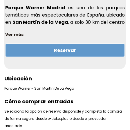
Parque Warner Madrid
es uno de los parques
temáticos más espectaculares de España, ubicado
en
San Martín de la Vega
, a solo 30 km del centro
de Madrid. Inspirado en el universo cinematográfico
Ver más
de Warner Bros., ofrece una experiencia de película
para todas las edades.
Reservar
¿Qué puedes encontrar?
5 áreas temáticas
:
Hollywood Boulevard
Movie World Studios
Ubicación
DC Super Heroes World
(con Gotham City y
Parque Warner - San Martín De La Vega
Metrópolis)
Old West Territory
Cómo comprar entradas
Cartoon Village
(ideal para los más pequeños)
Selecciona la opción de reserva disponible y completa la compra
Atracciones estrella
:
de forma segura desde e-ticketplus o desde el proveedor
Batman Gotham City Escape
: montaña rusa multi-
asociado.
lanzamiento, premiada como “Mejor Montaña Rusa